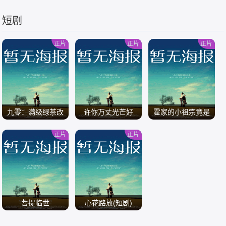
短剧
/
/
/
正片
正片
正片
九零：满级绿茶改
许你万丈光芒好
霍家的小祖宗竟是
造反派计划
无敌小将军
正片
正片
/
/
/
菩提临世
心花路放(短剧)