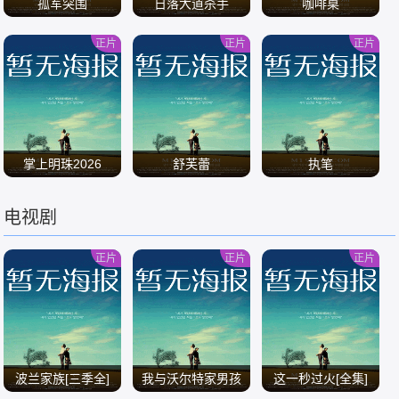
孤军突围
日落大道杀手
咖啡桌
正片
正片
正片
/
/
/
掌上明珠2026
舒芙蕾
执笔
电视剧
/
/
/
正片
正片
正片
波兰家族[三季全]
我与沃尔特家男孩
这一秒过火[全集]