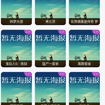
/
/
/
碎梦大道
弗兰茨
佐贺偶像是传奇 梦
想银河乐园
正片
正片
正片
/
/
/
鬼玩人6：炼狱
猛尸一家亲
离群索金
正片
正片
正片
/
/
/