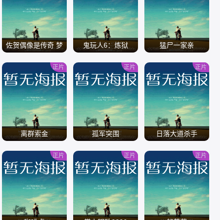
/
/
/
佐贺偶像是传奇 梦
鬼玩人6：炼狱
猛尸一家亲
想银河乐园
正片
正片
正片
/
/
/
离群索金
孤军突围
日落大道杀手
正片
正片
正片
/
/
/