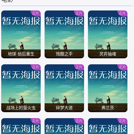
/
/
/
正片
正片
正片
地球·劫后重生
残酷之手
灵弈抽魂
正片
正片
正片
/
/
/
战场上的萤火虫
碎梦大道
弗兰茨
正片
正片
正片