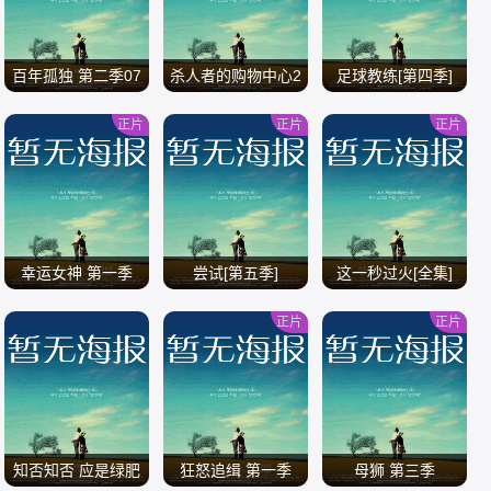
百年孤独 第二季07
杀人者的购物中心2
足球教练[第四季]
正片
正片
正片
/
/
/
幸运女神 第一季
尝试[第五季]
这一秒过火[全集]
正片
正片
/
/
/
知否知否 应是绿肥
狂怒追缉 第一季
母狮 第三季