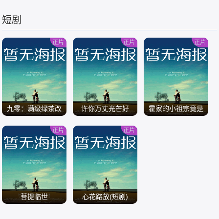
城[第三季]
短剧
/
/
/
正片
正片
正片
九零：满级绿茶改
许你万丈光芒好
霍家的小祖宗竟是
造反派计划
无敌小将军
正片
正片
/
/
/
菩提临世
心花路放(短剧)