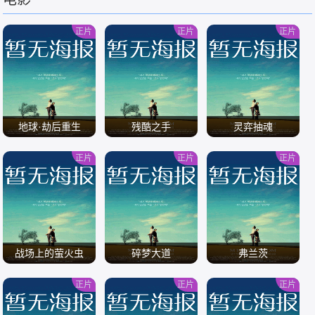
/
/
/
正片
正片
正片
地球·劫后重生
残酷之手
灵弈抽魂
正片
正片
正片
/
/
/
战场上的萤火虫
碎梦大道
弗兰茨
正片
正片
正片