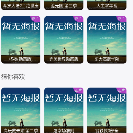
斗罗大陆2：绝世唐
沧元图 第三季
大主宰年番
门
正片
正片
正片
/
/
/
将夜(动画版)
完美世界动画版
东大高武学院
猜你喜欢
/
/
/
正片
正片
高玩救未来[第二季
屠宰场准则
钢铁侠3部全