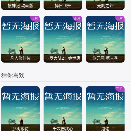
搜神记 动画版
择日飞升
光阴之外
正片
正片
正片
/
/
/
凡人修仙传
斗罗大陆2：绝世唐
沧元图 第三季
门
猜你喜欢
/
/
/
正片
那树繁花
千次伤我心
鬼佬