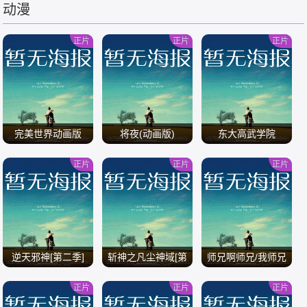
动漫
/
/
正片
正片
正片
完美世界动画版
将夜(动画版)
东大高武学院
正片
正片
正片
/
/
/
逆天邪神[第二季]
斩神之凡尘神域[第
师兄啊师兄/我师兄
二季]
实在太稳健了
正片
正片
正片