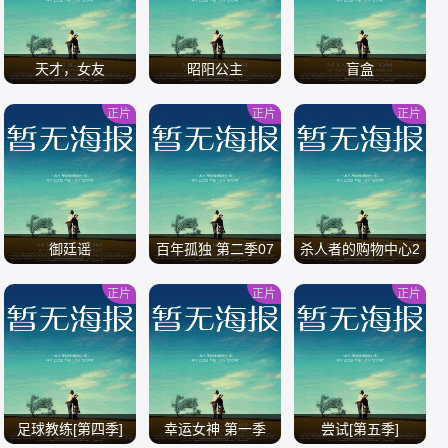
天才，女友
昭阳公主
盲盒
正片
正片
正片
/
/
/
御廷谣
百年孤独 第二季07
杀人者的购物中心2
正片
正片
正片
/
/
/
足球教练[第四季]
幸运女神 第一季
尝试[第五季]