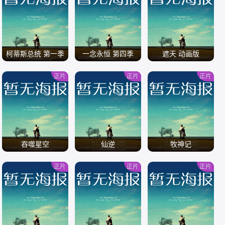
/
/
/
柯蒂斯总统 第一季
一念永恒 第四季
遮天 动画版
正片
正片
正片
/
/
/
吞噬星空
仙逆
牧神记
正片
正片
正片
/
/
/