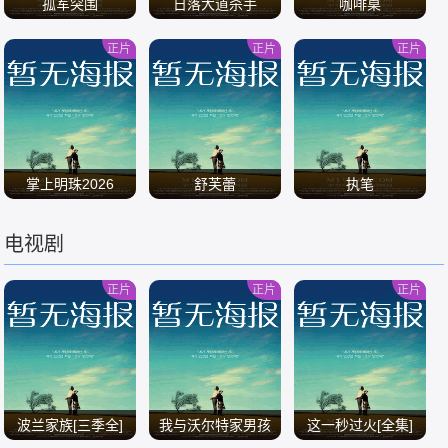
孤军突围
日落大道杀手
咖啡桌
正片
正片
正片
/
/
/
掌上明珠2026
舒芙蕾
执笔
电视剧
/
/
/
正片
正片
正片
波兰家族[三季全]
我与沃尔特家男孩
这一秒过火[全集]