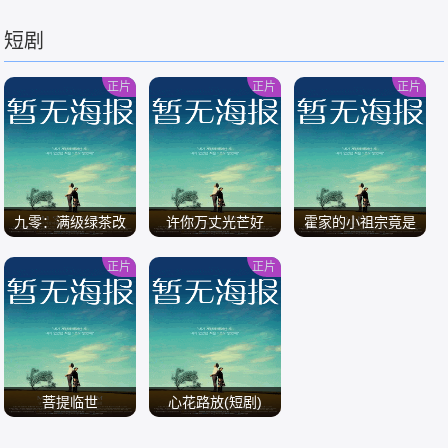
的生活[三季全]
短剧
/
/
/
正片
正片
正片
九零：满级绿茶改
许你万丈光芒好
霍家的小祖宗竟是
造反派计划
无敌小将军
正片
正片
/
/
/
菩提临世
心花路放(短剧)