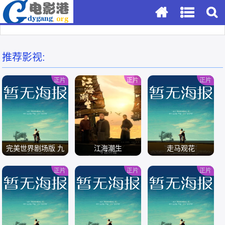
推荐影视:
正片
正片
正片
完美世界剧场版 九
江海潮生
走马观花
劫焚天
正片
正片
正片
/
/
/