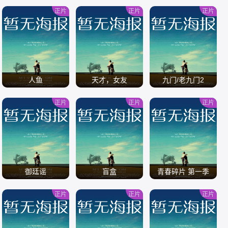
正片
正片
正片
/
/
/
人鱼
天才，女友
九门/老九门2
正片
正片
正片
/
/
/
御廷谣
盲盒
青春碎片 第一季
正片
正片
正片
/
/
/