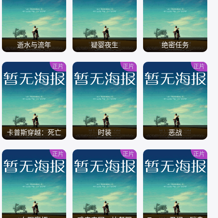
/
/
/
逝水与流年
疑婴夜生
绝密任务
正片
正片
正片
/
/
/
卡普斯穿越：死亡
时装
恶战
的反面
正片
正片
正片
/
/
/