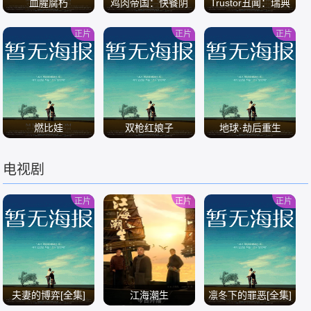
血腥腐朽
鸡肉帝国：快餐阴
Trustor丑闻：瑞典
谋
金融案内幕
正片
正片
正片
/
/
/
燃比娃
双枪红娘子
地球·劫后重生
电视剧
/
/
/
正片
正片
正片
夫妻的博弈[全集]
江海潮生
凛冬下的罪恶[全集]