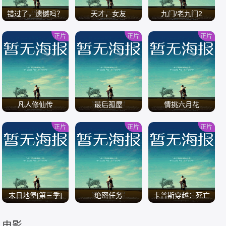
错过了，遗憾吗？
天才，女友
九门/老九门2
正片
正片
正片
/
/
/
凡人修仙传
最后孤屋
情挑六月花
正片
正片
正片
/
/
/
末日地堡[第三季]
绝密任务
卡普斯穿越：死亡
的反面
电影