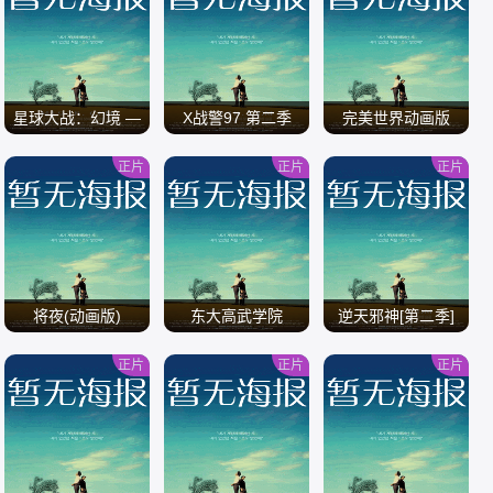
/
/
/
星球大战：幻境 —
X战警97 第二季
完美世界动画版
第九个绝地武士[全
正片
正片
正片
集]
/
/
/
将夜(动画版)
东大高武学院
逆天邪神[第二季]
正片
正片
正片
/
/
/