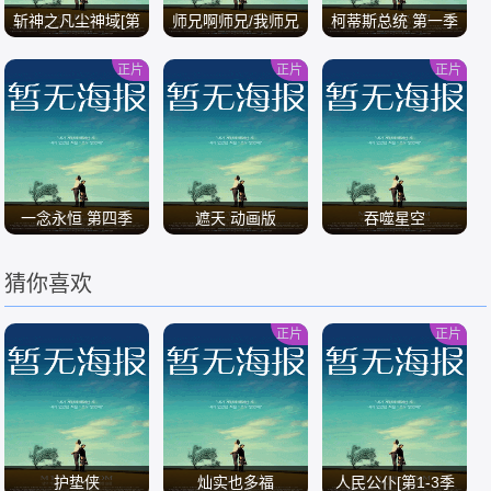
斩神之凡尘神域[第
师兄啊师兄/我师兄
柯蒂斯总统 第一季
二季]
实在太稳健了
正片
正片
正片
/
/
/
一念永恒 第四季
遮天 动画版
吞噬星空
猜你喜欢
/
/
/
正片
正片
护垫侠
灿实也多福
人民公仆[第1-3季