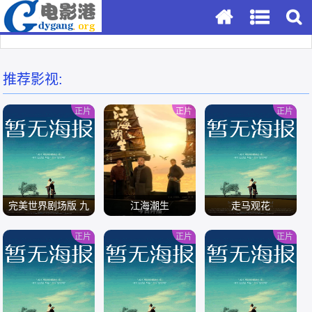
推荐影视:
正片
正片
正片
完美世界剧场版 九
江海潮生
走马观花
劫焚天
正片
正片
正片
/
/
/