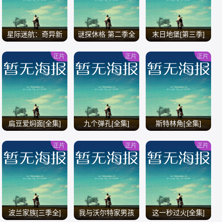
星际迷航：奇异新
谜探休格 第二季全
末日地堡[第三季]
世界[第四季]
正片
正片
正片
/
/
/
扁豆爱焖面[全集]
九个弹孔[全集]
斯特林角[全集]
正片
正片
正片
/
/
/
波兰家族[三季全]
我与沃尔特家男孩
这一秒过火[全集]