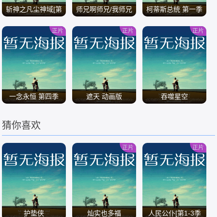
斩神之凡尘神域[第
师兄啊师兄/我师兄
柯蒂斯总统 第一季
二季]
实在太稳健了
正片
正片
正片
/
/
/
一念永恒 第四季
遮天 动画版
吞噬星空
猜你喜欢
/
/
/
正片
正片
护垫侠
灿实也多福
人民公仆[第1-3季