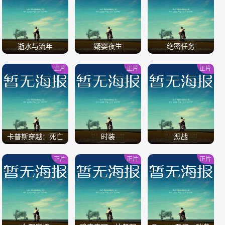
/
/
/
逝水与流年
疑婴夜生
绝密任务
正片
正片
正片
/
/
/
卡普斯穿越：死亡
时装
恶战
的反面
正片
正片
正片
/
/
/