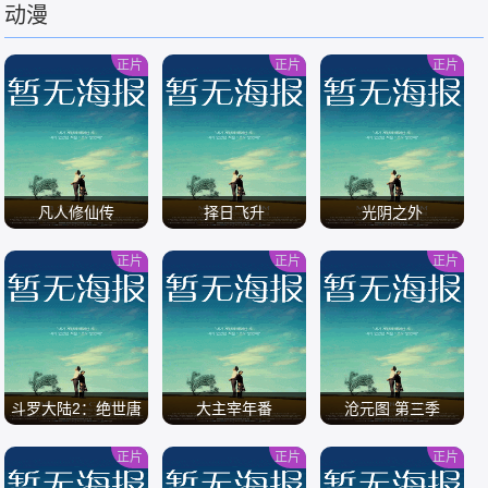
动漫
/
/
正片
正片
正片
凡人修仙传
择日飞升
光阴之外
正片
正片
正片
/
/
/
斗罗大陆2：绝世唐
大主宰年番
沧元图 第三季
门
正片
正片
正片