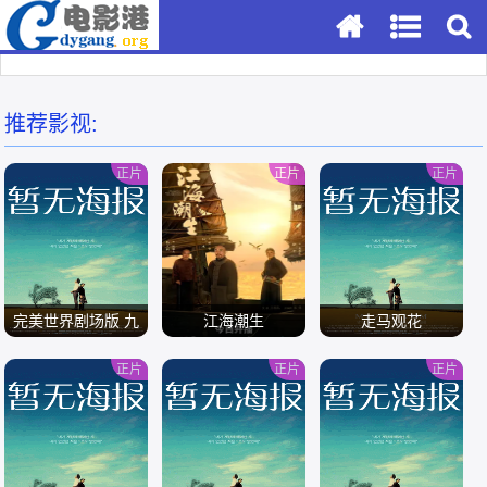
推荐影视:
正片
正片
正片
完美世界剧场版 九
江海潮生
走马观花
劫焚天
正片
正片
正片
/
/
/