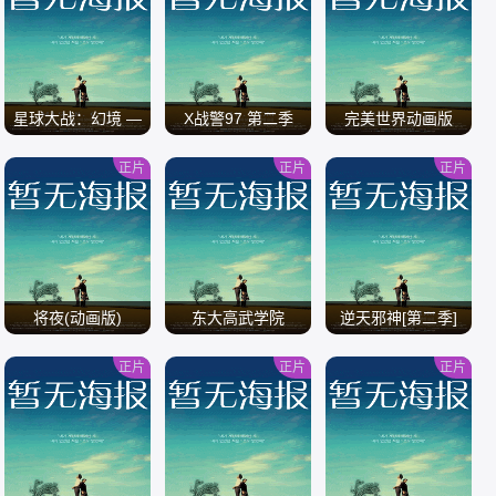
/
/
/
星球大战：幻境 —
X战警97 第二季
完美世界动画版
第九个绝地武士[全
正片
正片
正片
集]
/
/
/
将夜(动画版)
东大高武学院
逆天邪神[第二季]
正片
正片
正片
/
/
/