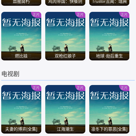
血腥腐朽
鸡肉帝国：快餐阴
Trustor丑闻：瑞典
谋
金融案内幕
正片
正片
正片
/
/
/
燃比娃
双枪红娘子
地球·劫后重生
电视剧
/
/
/
正片
正片
正片
夫妻的博弈[全集]
江海潮生
凛冬下的罪恶[全集]