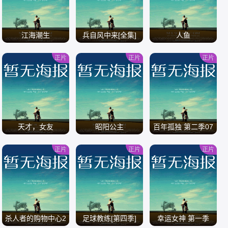
江海潮生
兵自风中来[全集]
人鱼
正片
正片
正片
/
/
/
天才，女友
昭阳公主
百年孤独 第二季07
正片
正片
正片
/
/
/
杀人者的购物中心2
足球教练[第四季]
幸运女神 第一季