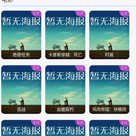
/
/
/
正片
正片
正片
绝密任务
卡普斯穿越：死亡
时装
的反面
正片
正片
正片
/
/
/
恶战
血腥腐朽
鸡肉帝国：快餐阴
谋
正片
正片
正片