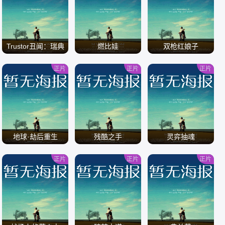
/
/
/
Trustor丑闻：瑞典
燃比娃
双枪红娘子
金融案内幕
正片
正片
正片
/
/
/
地球·劫后重生
残酷之手
灵弈抽魂
正片
正片
正片
/
/
/