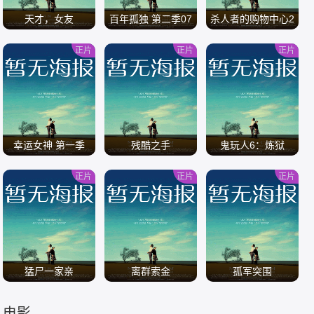
天才，女友
百年孤独 第二季07
杀人者的购物中心2
正片
正片
正片
/
/
/
幸运女神 第一季
残酷之手
鬼玩人6：炼狱
正片
正片
正片
/
/
/
猛尸一家亲
离群索金
孤军突围
电影