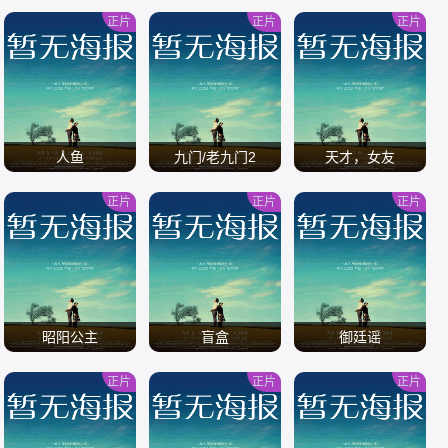
正片
正片
正片
/
/
/
人鱼
九门/老九门2
天才，女友
正片
正片
正片
/
/
/
昭阳公主
盲盒
御廷谣
正片
正片
正片
/
/
/