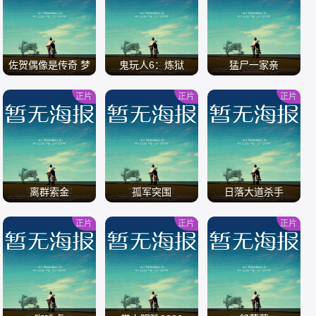
/
/
/
佐贺偶像是传奇 梦
鬼玩人6：炼狱
猛尸一家亲
想银河乐园
正片
正片
正片
/
/
/
离群索金
孤军突围
日落大道杀手
正片
正片
正片
/
/
/