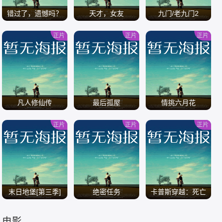
错过了，遗憾吗？
天才，女友
九门/老九门2
正片
正片
正片
/
/
/
凡人修仙传
最后孤屋
情挑六月花
正片
正片
正片
/
/
/
末日地堡[第三季]
绝密任务
卡普斯穿越：死亡
的反面
电影