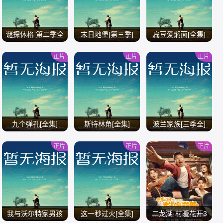
谜探休格 第二季全
末日地堡[第三季]
扁豆爱焖面[全集]
正片
正片
正片
/
/
/
九个弹孔[全集]
斯特林角[全集]
波兰家族[三季全]
正片
正片
正片
/
/
/
我与沃尔特家男孩
这一秒过火[全集]
二龙湖·村暖花开3