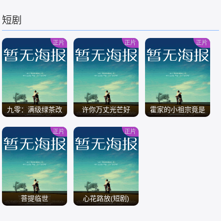
的生活[三季全]
短剧
/
/
/
正片
正片
正片
九零：满级绿茶改
许你万丈光芒好
霍家的小祖宗竟是
造反派计划
无敌小将军
正片
正片
/
/
/
菩提临世
心花路放(短剧)