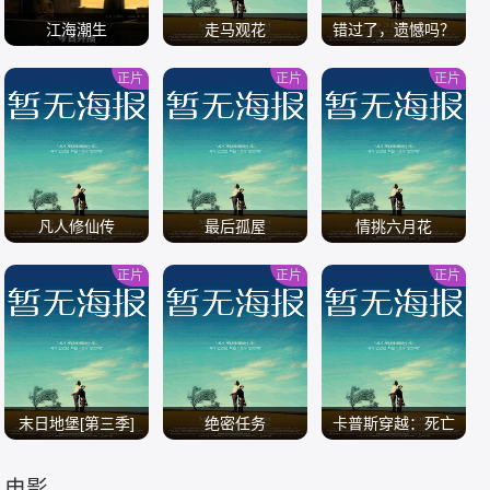
江海潮生
走马观花
错过了，遗憾吗？
正片
正片
正片
/
/
/
凡人修仙传
最后孤屋
情挑六月花
正片
正片
正片
/
/
/
末日地堡[第三季]
绝密任务
卡普斯穿越：死亡
的反面
电影