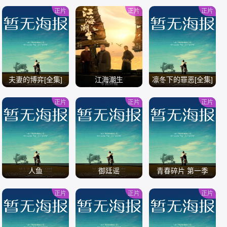
正片
正片
正片
/
/
/
夫妻的博弈[全集]
江海潮生
凛冬下的罪恶[全集]
正片
正片
正片
/
/
/
人鱼
御廷谣
青春碎片 第一季
正片
正片
正片
/
/
/